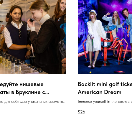
едуйте нишевые
Backlit mini golf tick
аты в Бруклине с
American Dream
фюмером
е для себя мир уникальных ароматов
Immerse yourself in the cosmic
сональной экскурсии по нишевым
playing 18 holes in a unique min
$
26
ерным бутикам Вильямсбурга с
lighting in the American Dream
сиональным парфюмером.
entertainment center.