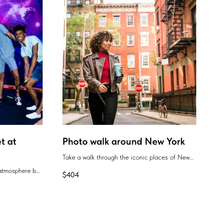
et at
Photo walk around New York
Take a walk through the iconic places of New
York and get professional photos as a souvenir.
 atmosphere by
$
404
i-golf with neon
 shopping and