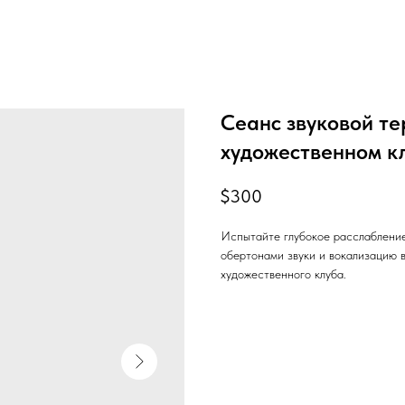
Сеанс звуковой т
художественном к
$
300
Испытайте глубокое расслаблени
обертонами звуки и вокализацию 
художественного клуба.