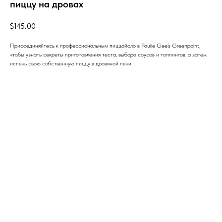
пиццу на дровах
$
145.00
Присоединяйтесь к профессиональным пиццайоло в Paulie Gee’s Greenpoint,
чтобы узнать секреты приготовления теста, выбора соусов и топпингов, а затем
испечь свою собственную пиццу в дровяной печи.