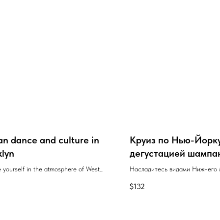
an dance and culture in
Круиз по Нью-Йорку
klyn
дегустацией шампа
сыра
 yourself in the atmosphere of West
Насладитесь видами Нижнего
t a dance class with live drums and
на борту яхты в стиле 1920-х г
$
132
дегустируя три изысканных ша
сочетании с ремесленными сы