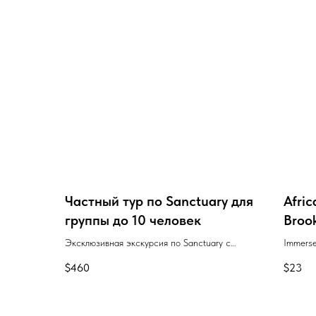
Частный тур по Sanctuary для
Afric
группы до 10 человек
Broo
Эксклюзивная экскурсия по Sanctuary с
Immerse
гидом для вашей компании.
Africa a
$
460
$
23
history.